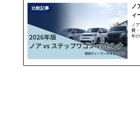
ノ
比較記事
ィ
ノア
費・
年