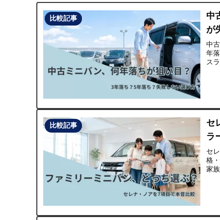
中
比較記事
が
中古
年落
ス
セ
比較記事
ラ
セレ
格・
家