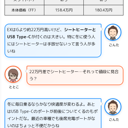
本体価格（FF）
158.4万円
180.4万円
EXはGより約22万円高いけど、
シートヒーターと
USB Type-C
が付くのは大きい。特に冬に使う人
にはシートヒーターは手放せないって言う人が多
ごんた
いね
22万円差でシートヒーター…それって値段に見合
う？
ととこ
冬に毎日乗るならかなり快適度が変わるよ。あと
はUSB Type-Cのポートが前後についてくるのもポ
イントだな。最近の車種でも後席充電ポートがな
ごんた
いのはちょっと不便だからね