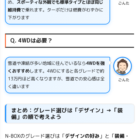
め、
スポーティな外観でも標準タイプとほぼ同じ
ごんた
維持費
で乗れます。ターボだけは燃費がわずかに
下がります
Q. 4WDは必要？
雪道や凍結が多い地域に住んでいるなら
4WDを強
くおすすめ
します。4WDにすると各グレードで約
13万円ほど高くなりますが、雪道での安心感は全
ごんた
く違います
まとめ：グレード選びは「デザイン」→「装
備」の順で考えよう
N-BOXのグレード選びは「
デザインの好み
」と「
装備・