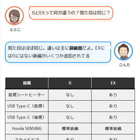
GとEXって何が違うの？見た目は同じ？
ととこ
見た目はほぼ同じ。違いは主に
装備面
だよ。EXに
はGにはない装備がいくつか追加されてる
ごんた
装備
G
EX
前席シートヒーター
なし
あり
USB Type-C（前席）
なし
あり
USB Type-C（後席）
なし
あり
Honda SENSING
標準装備
標準装備
スライドドア
あり
あり