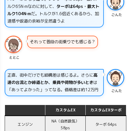
ルク65N·mなのに対して、
ターボは64ps・最大ト
ルク104N·m
だ。トルクが1.6倍近くあるから、加
ごんた
速感や坂道の余裕が全然違うよ
それって普段の街乗りでも感じる？
ととこ
正直、街中だけでも結構差は感じるよ。さらに
高
速の合流とか峠道とか、乗員や荷物が多いとき
は
「あってよかった」ってなる。価格差は約12万円
ごんた
カスタムEX
カスタムEXターボ
NA（自然吸気）
エンジン
ターボ 64ps
58ps