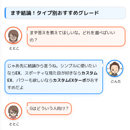
まず結論！タイプ別おすすめグレード
まず答えを教えてほしいな。どれを選べばいい
の？
ととこ
じゃあ先に結論から言うね。シンプルに使いたい
なら
EX
、スポーティな見た目が好きなら
カスタム
EX
、パワーも欲しいなら
カスタムEXターボ
がおす
ごんた
すめだよ
Gはどういう人向け？
ととこ