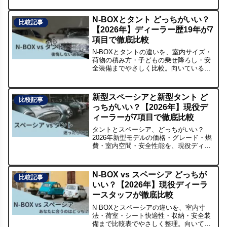
をわかりやすく解説します。
N-BOXとタント どっちがいい？
比較記事
【2026年】ディーラー歴19年が7
項目で徹底比較
N-BOXとタントの違いを、室内サイズ・
荷物の積み方・子どもの乗せ降ろし・安
全装備までやさしく比較。向いている人
が分かる診断ボックスと、試乗で確認す
べき3つのポイント付き。維持費の考え方
も解説。
新型スペーシアと新型タント ど
比較記事
っちがいい？【2026年】現役デ
ィーラーが7項目で徹底比較
タントとスペーシア、どっちがいい？
2026年新型モデルの価格・グレード・燃
費・室内空間・安全性能を、現役ディー
ラースタッフが7項目で徹底比較。あなた
に合う1台がわかります。
N-BOX vs スペーシア どっちが
比較記事
いい？【2026年】現役ディーラ
ースタッフが徹底比較
N-BOXとスペーシアの違いを、室内寸
法・荷室・シート快適性・収納・安全装
備まで比較表でやさしく整理。向いてい