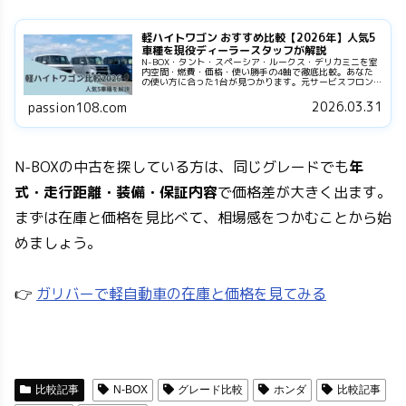
軽ハイトワゴン おすすめ比較【2026年】人気5
車種を現役ディーラースタッフが解説
N-BOX・タント・スペーシア・ルークス・デリカミニを室
内空間・燃費・価格・使い勝手の4軸で徹底比較。あなた
の使い方に合った1台が見つかります。元サービスフロン
トのごんたが本音で解説。
2026.03.31
passion108.com
N-BOXの中古を探している方は、同じグレードでも
年
式・走行距離・装備・保証内容
で価格差が大きく出ます。
まずは在庫と価格を見比べて、相場感をつかむことから始
めましょう。
👉
ガリバーで軽自動車の在庫と価格を見てみる
比較記事
N-BOX
グレード比較
ホンダ
比較記事