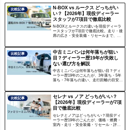
N-BOX vs ルークス どっちがい
比較記事
い？【2026年】現役ディーラー
スタッフが7項目で徹底比較
N-BOXとルークスの違いを現役ディーラ
ースタッフが7項目で徹底比較。走り・後
席の広さ・安全装備・リセールまで、子
育てファミリーがどちらを選ぶべきかを
やさしく解説します。
中古ミニバンは何年落ちが狙い
比較記事
目？ディーラー歴19年が失敗し
ない選び方を解説
中古ミニバンは何年落ちが狙い目？ディ
ーラー歴19年のごんたが、3年落ち・5年
落ち・7年落ちの違い、走行距離の目安、
修復歴・保証・スライドドアの確認ポイ
ントを家族目線で解説します。
セレナ vs ノア どっちがいい？
比較記事
【2026年】現役ディーラーが7項
目で徹底比較
セレナとノアはどっちがいい？現役ディ
ーラー歴19年のごんたが、価格・燃費・
室内・走り・安全装備・リセール・評判
の7項目で比較。家族に合うミニバン選び