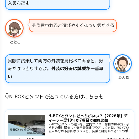
入るんだよ
そう言われると選びやすくなった気がする
ととこ
実際に試乗して両方の外装を見比べてみると、好
みがはっきりするよ。
外装の好みは試乗が一番早
い
ごんた
👇N-BOXとタントで迷っている方はこちらも
N-BOXとタント どっちがいい？【2026年】デ
ィーラー歴19年が7項目で徹底比較
N-BOXとタントの違いを、室内サイズ・荷物の積み方・子
どもの乗せ降ろし・安全装備までやさしく比較。向いてい
る人が分かる診断ボックスと、試乗で確認すべき3つのポ
イント付き。維持費の考え方も解説。