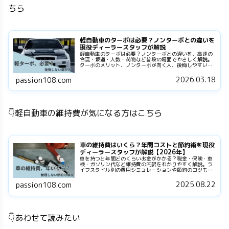
ちら
軽自動車のターボは必要？ノンターボとの違いを
現役ディーラースタッフが解説
軽自動車のターボは必要？ノンターボとの違いを、高速の
合流・坂道・人数・荷物など普段の場面でやさしく解説。
ターボのメリット、ノンターボが向く人、後悔しやすいポ
イント、YES診断と試乗チェックで迷いを解消します。
2026.03.18
passion108.com
👇軽自動車の維持費が気になる方はこちら
車の維持費はいくら？年間コストと節約術を現役
ディーラースタッフが解説【2026年】
車を持つと年間どのくらいお金がかかる？税金・保険・車
検・ガソリン代など維持費の内訳をわかりやすく解説。ラ
イフスタイル別の費用シミュレーションや節約のコツも紹
介します。
2025.08.22
passion108.com
👇あわせて読みたい