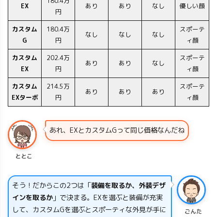
180.4万
EX
あり
あり
なし
優しい顔
円
カスタム
180.4万
スポーテ
なし
なし
なし
G
円
ィ顔
カスタム
202.4万
スポーテ
あり
あり
なし
EX
円
ィ顔
カスタム
214.5万
スポーテ
あり
あり
あり
EXターボ
円
ィ顔
あれ、EXとカスタムGって同じ価格なんだね
ととこ
そう！だからこの2つは「
装備を取るか、外装デザ
インを取るか
」で決まる。EXを選ぶと装備が充実
して、カスタムGを選ぶとスポーティな外見が手に
ごんた