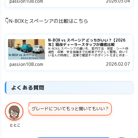
2026.03.04
passion108.com
👇N-BOXとスペーシアの比較はこちら
N-BOX vs スペーシア どっちがいい？【2026
年】現役ディーラースタッフが徹底比較
N-BOXとスペーシアの違いを、室内寸法・荷室・シート快
適性・収納・安全装備まで比較表でやさしく整理。向いて
いる人の特徴と、試乗で確認すべきポイントもまとめまし
た。
2026.02.07
passion108.com
よくある質問
グレードについてもっと聞いてもいい？
ととこ