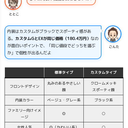
ととこ
内装はカスタムがブラックでスポーティ感があ
る。
カスタムGとEXが同じ価格（180.4万円）
なの
が面白いポイントで、「同じ値段でどっちを選ぶ
ごんた
か」で個性が出るんだよ
標準タイプ
カスタムタイプ
丸みのあるやさしい
クロームメッキ
フロントデザイン
顔
スポーティ顔
内装カラー
ベージュ・グレー系
ブラック系
ファミリー向けイメ
◎
○
ージ
女性人気
◎（かわいい系）
○