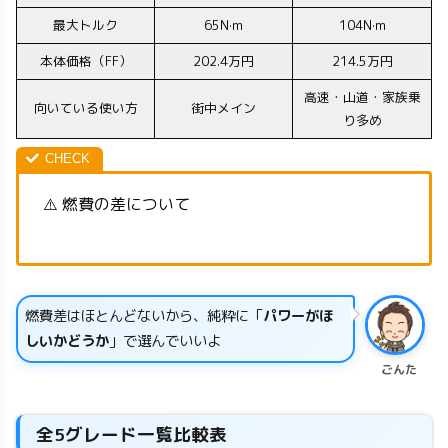
最大トルク
65N·m
104N·m
本体価格（FF）
202.4万円
214.5万円
高速・山道・家族乗
向いている使い方
街中メイン
り多め
⚠️ 燃費の差について
燃費差はほとんどないから、純粋に「
パワーがほ
しいかどうか
」で選んでいいよ
ごんた
全5グレード一覧比較表