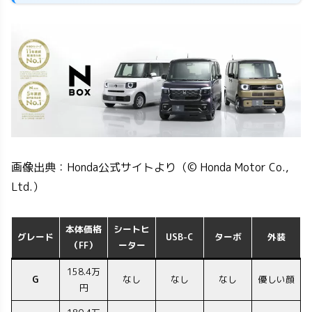
画像出典：Honda公式サイトより（© Honda Motor Co.,
Ltd.）
本体価格
シートヒ
グレード
USB-C
ターボ
外装
（FF）
ーター
158.4万
G
なし
なし
なし
優しい顔
円