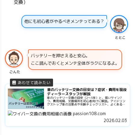
交換）
他にも初心者がやるべきメンテってある？
ととこ
バッテリーを押さえると安心。
ここ読んでおくとメンテ全体がラクになるよ。
ごんた
車のバッテリー交換の目安は？症状・費用を現役
ディーラースタッフが解説
車のバッテリー交換の目安（2〜3年）と、弱いサイン7
つ、費用相場、交換場所を初心者向けに解説。アイドリン
グストップ車の注意点や判断チェックリスト、よくある質
問もまとめました。
passion108.com
2026.02.03