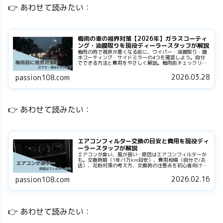
👉 あわせて読みたい：
梅雨の車の視界対策【2026年】ガラスコーティ
ング・油膜取りを現役ディーラースタッフが解説
梅雨の雨で視界が悪くなる前に、ワイパー・油膜取り・撥
水コーティング・サイドミラーの4つを確認しよう。自分
でできる方法と費用をやさしく解説。梅雨前チェックリス
ト付き。
2026.03.28
passion108.com
👉 あわせて読みたい：
エアコンフィルター交換の目安と費用を現役ディ
ーラースタッフが解説
エアコンが臭い、風が弱い…原因はエアコンフィルターか
も。交換時期（1年/1万km目安）、費用相場（自分で/お
店）、花粉対策の考え方、交換時の注意点を初心者向けに
解説。チェックリストとFAQ付き。
2026.02.16
passion108.com
👉 あわせて読みたい：