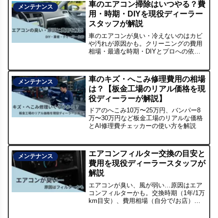
車のエアコン掃除はいつやる？費
メンテナンス
用・時期・DIYを現役ディーラー
スタッフが解説
車のエアコンが臭い・冷えないのはカビ
や汚れが原因かも。クリーニングの費用
相場・最適な時期・DIYとプロへの依頼
の違いを現役ディーラースタッフがわか
りやすく比較解説します。
車のキズ・へこみ修理費用の相場
メンテナンス
は？【板金工場のリアル価格を現
役ディーラーが解説】
ドアのへこみ10万〜25万円、バンパー8
万〜30万円など板金工場のリアルな価格
とAI修理費チェッカーの使い方を解説
エアコンフィルター交換の目安と
メンテナンス
費用を現役ディーラースタッフが
解説
エアコンが臭い、風が弱い…原因はエア
コンフィルターかも。交換時期（1年/1万
km目安）、費用相場（自分で/お店）、
花粉対策の考え方、交換時の注意点を初
心者向けに解説。チェックリストとFAQ