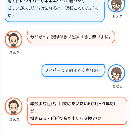
雨の日に
ワイパーがギギギ…
って鳴ったり、
ガラスがスジだらけになると、運転こわいんだよ
ね…
ととこ
分かる〜。視界が悪いと疲れるし怖いよね。
ごんた
ワイパーって何年で交換なの？
ととこ
年数より症状。目安は
だいたい6か月〜1年
だけ
ど、
拭きムラ・ビビり音
が出たら交換でOK。
ごんた