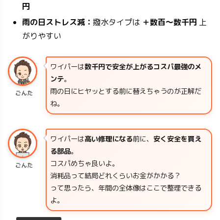
円
雨の日ストレス減：
撥水タイプは
＋数百〜数千円
上
がりやすい
ワイパーは
数千円で安全が上がるコスパ最強のメ
ンテ
。
雨の日にヒヤッとする前に替えちゃうのが正解だ
ごんた
ね。
ワイパーは
高い修理になる
前に、
安く安全を買え
る部品
。
コスパめちゃ良いよ。
ごんた
消耗品って結局どれくらいお金がかかる？
って思ったら、年間の全体像はここで整理できる
よ。