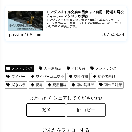
エンジンオイル交換の目安は？費用・時期を現役
ディーラースタッフが解説
エンジンオイル交換は車の寿命を延ばす基本メンテナン
ス。交換の目安・費用・おすすめの場所を初心者向けにわ
かりやすく解説します。
2025.09.24
passion108.com
メンテナンス
カー用品店
ビビり音
メンテナンス
ワイパー
ワイパーゴム交換
交換時期
初心者向け
拭きムラ
視界
費用相場
車の消耗品
雨の日対策
よかったらシェアしてくださいね♪
X
コピー
ごんたをフォローする