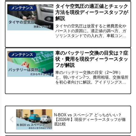
付き。
タイヤ空気圧の適正値とチェック
メンテナンス
方法を現役ディーラースタッフが
解説
タイヤの空気圧は放置すると燃費悪化や
バーストの原因に。適正値の調べ方、ガ
ソリンスタンドでの入れ方、車載コンプ
レッサーの使い方まで初心者向けにやさ
しく解説。月1回の習慣でタイヤの寿命も
変わります。
車のバッテリー交換の目安は？症
メンテナンス
状・費用を現役ディーラースタッ
フが解説
車のバッテリー交換の目安（2〜3年）
と、弱いサイン7つ、費用相場、交換場所
を初心者向けに解説。アイドリングスト
ップ車の注意点や判断チェックリスト、
よくある質問もまとめました。
N-BOX vs スペーシア どっちがいい？
【2026年】現役ディーラースタッフが徹
底比較