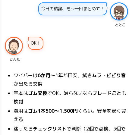
今日の結論、もう一回まとめて！
ととこ
OK！
ごんた
ワイパーは
6か月〜1年
が目安。
拭きムラ・ビビり音
が出たら交換
基本は
ゴム交換
でOK。治らないなら
ブレードごと
も
検討
費用は
ゴム1本500〜1,500円
くらい。安全を安く買
える
迷ったら
チェックリスト
で判断（2個で点検、3個で