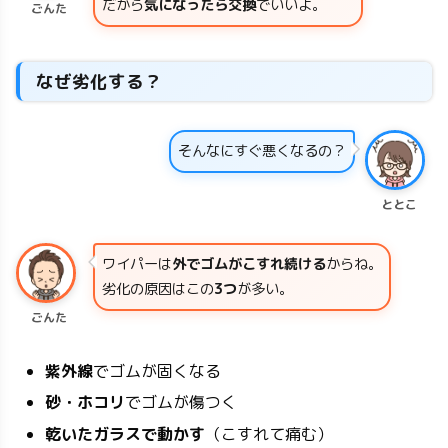
だから
気になったら交換
でいいよ。
ごんた
なぜ劣化する？
そんなにすぐ悪くなるの？
ととこ
ワイパーは
外でゴムがこすれ続ける
からね。
劣化の原因はこの
3つ
が多い。
ごんた
紫外線
でゴムが固くなる
砂・ホコリ
でゴムが傷つく
乾いたガラスで動かす
（こすれて痛む）